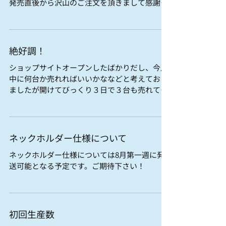
発売直後から沢山のご注文を頂きまして感謝感
謝です。 皆さまも是非ご検討下さいませ。 近日
中に電動タイプのキャッパーもリリースしま
す。乞うご期待！
絶好調！
ショップサイトオープンしたばかりだし、今月
中に何台か売れればいいかななどと考えており
ましたが開けてびっくり３日で３台も売れてて
しまいました。本当にありがとうございます。
ネックホルダー仕様について
ネックホルダー仕様については8月第一週に発
送可能となる予定です。ご期待下さい！
初回生産数