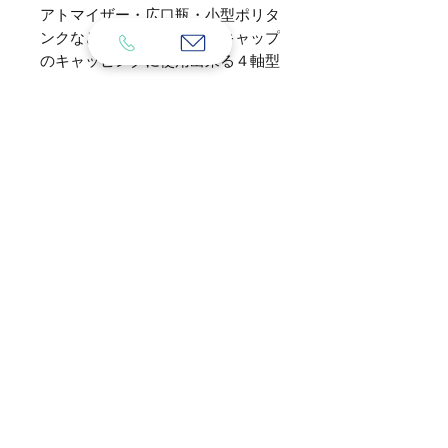
アトマイザー・広口瓶・小型ポリタ
ンクなど殆どのスクリューキャップ
のキャッピングに使用出来る４軸型
スクリューキャッパーです。対応可
能キャップは直径22㎜～120㎜。
必要な設備など
強力なモーターでしっかりとキャッ
ピングする事が出来るので緩みや漏
EZ-スクリューは１００ボルト電源、
れの心配も解消出来ます。
２００ボルト電源どちらにも対応出来
他社で160万円～250万円程度する
ます。
製品とほぼ同様の機能・性能を有し
エアー供給装置が必要となります。お
ております。
持ちでない場合はお申し付け頂ければ
3万円でご用意致します。
対応ボトルサイズ
打栓機の選び方
高さ：55㎜～400㎜
ご
注文の流れ
直径：22㎜～120㎜
非円形ボトル（ポリタンクや一部スプ
プライバシーポリシー
レーボトル）の場合は別途お問合せ下
特商法表記
さい。
動画リンク集
対応キャップサイズ
直径：20㎜～110㎜
©2023 日本パッケージマシン