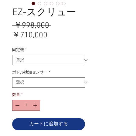
EZ-スクリュー
通
 ￥998,000 
セ
常
￥710,000
ー
価
固定機
*
ル
格
価
格
ボトル検知センサー
*
数量
*
カートに追加する