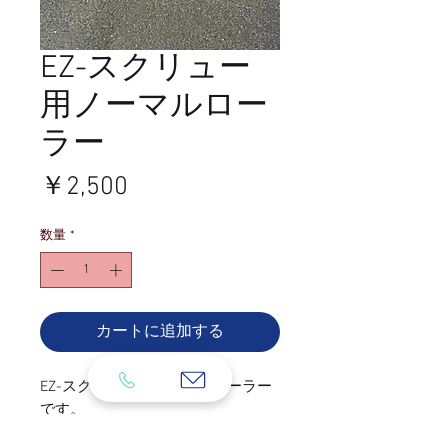
EZ-スクリュー
用ノーマルロー
ラー
価
￥2,500
格
数量
*
カートに追加する
EZ-スクリュー用ノーマルローラー
です。
すり減ったりし、うまく巻締めがで